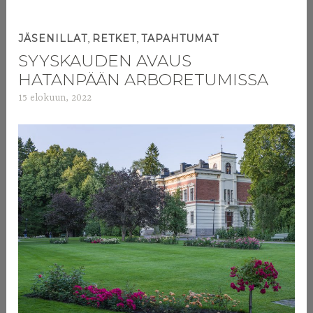
,
,
JÄSENILLAT
RETKET
TAPAHTUMAT
SYYSKAUDEN AVAUS
HATANPÄÄN ARBORETUMISSA
15 elokuun, 2022
a
d
m
i
n