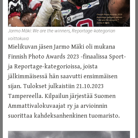
Jarmo Mäki: We are the winners, Reportage-kategorian
voittokuva
Mielikuvan jäsen Jarmo Mäki oli mukana
Finnish Photo Awards 2023 -finaalissa Sport-
ja Reportage-kategorioissa, joista
jälkimmäisessä hän saavutti ensimmäisen
sijan. Tulokset julkaistiin 21.10.2023
Tampereella. Kilpailun järjestää Suomen
Ammattivalokuvaajat ry ja arvioinnin
suorittaa kahdeksanhenkinen tuomaristo.