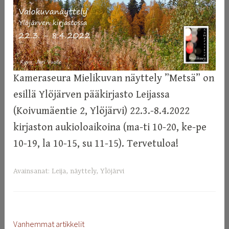
Kameraseura Mielikuvan näyttely ”Metsä” on
esillä Ylöjärven pääkirjasto Leijassa
(Koivumäentie 2, Ylöjärvi) 22.3.-8.4.2022
kirjaston aukioloaikoina (ma-ti 10-20, ke-pe
10-19, la 10-15, su 11-15). Tervetuloa!
Avainsanat:
Leija
,
näyttely
,
Ylöjärvi
Vanhemmat artikkelit
ARTIKKELIEN