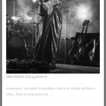
Ilkka Valkila: Erja Lyytinen 8
Avainsanat:
arvonimi
,
kunniakirja
,
näyttely
,
raadin mielikuva
,
SKsL
,
SKsL:n teemanäyttely