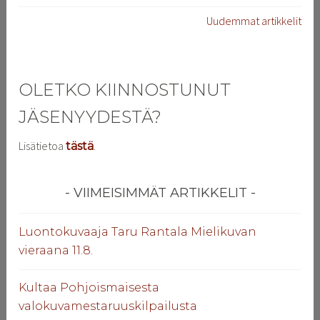
Uudemmat artikkelit
SELAUS
OLETKO KIINNOSTUNUT
JÄSENYYDESTÄ?
Lisätietoa
.
tästä
VIIMEISIMMÄT ARTIKKELIT
Luontokuvaaja Taru Rantala Mielikuvan
vieraana 11.8.
Kultaa Pohjoismaisesta
valokuvamestaruuskilpailusta