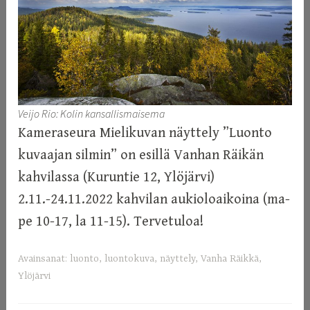
Veijo Rio: Kolin kansallismaisema
Kameraseura Mielikuvan näyttely ”Luonto
kuvaajan silmin” on esillä Vanhan Räikän
kahvilassa (Kuruntie 12, Ylöjärvi)
2.11.-24.11.2022 kahvilan aukioloaikoina (ma-
pe 10-17, la 11-15). Tervetuloa!
Avainsanat:
luonto
,
luontokuva
,
näyttely
,
Vanha Räikkä
,
Ylöjärvi