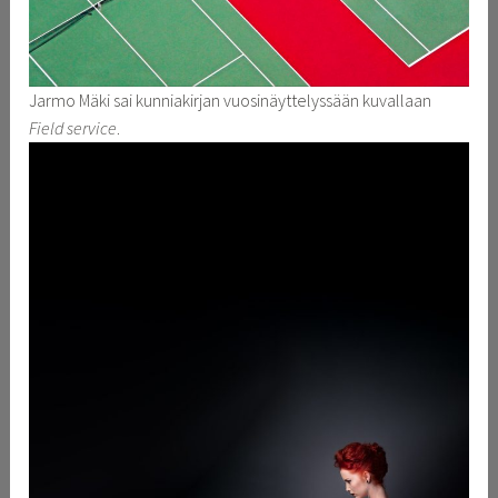
Jarmo Mäki sai kunniakirjan vuosinäyttelyssään kuvallaan
Field service
.