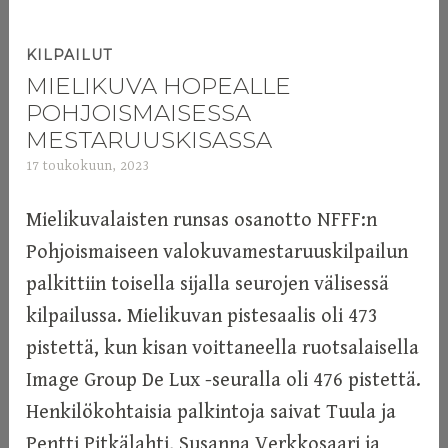
KILPAILUT
MIELIKUVA HOPEALLE
POHJOISMAISESSA
MESTARUUSKISASSA
17 toukokuun, 2023
a
d
m
Mielikuvalaisten runsas osanotto NFFF:n
i
Pohjoismaiseen valokuvamestaruuskilpailun
n
palkittiin toisella sijalla seurojen välisessä
kilpailussa. Mielikuvan pistesaalis oli 473
pistettä, kun kisan voittaneella ruotsalaisella
Image Group De Lux -seuralla oli 476 pistettä.
Henkilökohtaisia palkintoja saivat Tuula ja
Pentti Pitkälahti, Susanna Verkkosaari ja