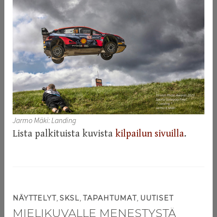
Jarmo Mäki: Landing
Lista palkituista kuvista
kilpailun sivuilla
.
,
,
,
NÄYTTELYT
SKSL
TAPAHTUMAT
UUTISET
MIELIKUVALLE MENESTYSTÄ