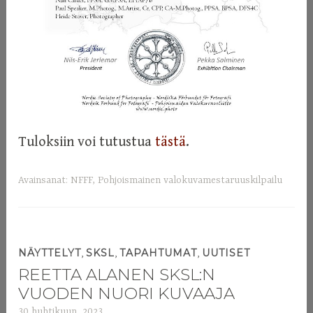
Tuloksiin voi tutustua
tästä
.
Avainsanat:
NFFF
,
Pohjoismainen valokuvamestaruuskilpailu
,
,
,
NÄYTTELYT
SKSL
TAPAHTUMAT
UUTISET
REETTA ALANEN SKSL:N
VUODEN NUORI KUVAAJA
30 huhtikuun, 2023
a