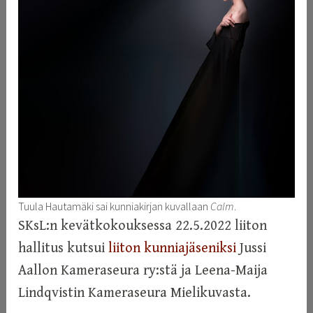
Tuula Hautamäki sai kunniakirjan kuvallaan
Calm
.
SKsL:n kevätkokouksessa 22.5.2022 liiton
hallitus kutsui
liiton kunniajäseniksi
Jussi
Aallon Kameraseura ry:stä ja Leena-Maija
Lindqvistin Kameraseura Mielikuvasta.