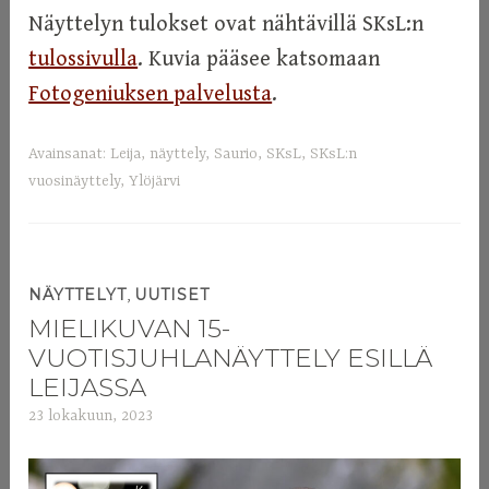
Näyttelyn tulokset ovat nähtävillä SKsL:n
tulossivulla
. Kuvia pääsee katsomaan
Fotogeniuksen palvelusta
.
Avainsanat:
Leija
,
näyttely
,
Saurio
,
SKsL
,
SKsL:n
vuosinäyttely
,
Ylöjärvi
,
NÄYTTELYT
UUTISET
MIELIKUVAN 15-
VUOTISJUHLANÄYTTELY ESILLÄ
LEIJASSA
23 lokakuun, 2023
a
d
m