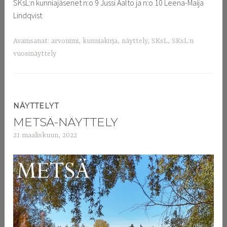
SKsL:n kunniajäsenet n:o 9 Jussi Aalto ja n:o 10 Leena-Maija
Lindqvist
Avainsanat:
arvonimi
,
kunniakirja
,
näyttely
,
SKsL
,
SKsL:n
vuosinäyttely
NÄYTTELYT
METSÄ-NÄYTTELY
21 maaliskuun, 2022
a
d
m
i
n