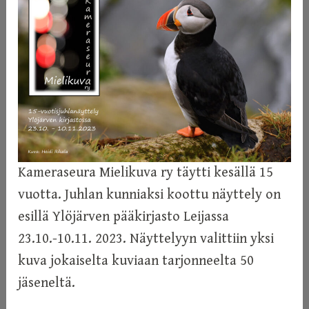
i
n
Kameraseura Mielikuva ry täytti kesällä 15
vuotta. Juhlan kunniaksi koottu näyttely on
esillä Ylöjärven pääkirjasto Leijassa
23.10.-10.11. 2023. Näyttelyyn valittiin yksi
kuva jokaiselta kuviaan tarjonneelta 50
jäseneltä.