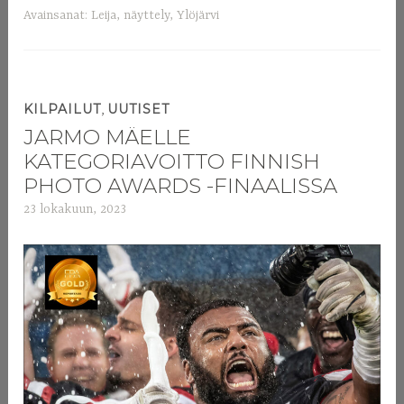
Avainsanat:
Leija
,
näyttely
,
Ylöjärvi
,
KILPAILUT
UUTISET
JARMO MÄELLE
KATEGORIAVOITTO FINNISH
PHOTO AWARDS -FINAALISSA
23 lokakuun, 2023
a
d
m
i
n