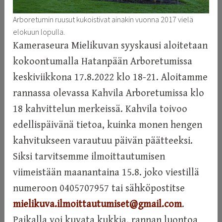
Arboretumin ruusut kukoistivat ainakin vuonna 2017 vielä
elokuun lopulla.
Kameraseura Mielikuvan syyskausi aloitetaan
kokoontumalla Hatanpään Arboretumissa
keskiviikkona 17.8.2022 klo 18-21. Aloitamme
rannassa olevassa Kahvila Arboretumissa klo
18 kahvittelun merkeissä. Kahvila toivoo
edellispäivänä tietoa, kuinka monen hengen
kahvitukseen varautuu päivän päätteeksi.
Siksi tarvitsemme ilmoittautumisen
viimeistään maanantaina 15.8. joko viestillä
numeroon 0405707957 tai sähköpostitse
mielikuva.ilmoittautumiset@gmail.com
.
Paikalla voi kuvata kukkia, rannan luontoa