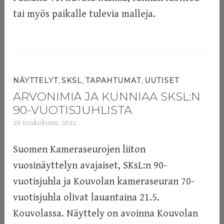
tai myös paikalle tulevia malleja.
,
,
,
NÄYTTELYT
SKSL
TAPAHTUMAT
UUTISET
ARVONIMIÄ JA KUNNIAA SKSL:N
90-VUOTISJUHLISTA
29 toukokuun, 2022
a
d
m
Suomen Kameraseurojen liiton
i
vuosinäyttelyn avajaiset, SKsL:n 90-
n
vuotisjuhla ja Kouvolan kameraseuran 70-
vuotisjuhla olivat lauantaina 21.5.
Kouvolassa. Näyttely on avoinna Kouvolan