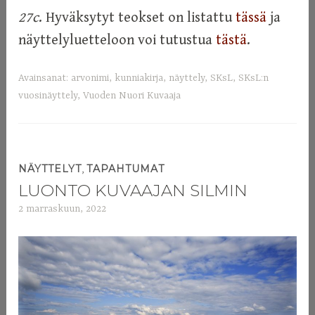
27c
. Hyväksytyt teokset on listattu
tässä
ja
näyttelyluetteloon voi tutustua
tästä
.
Avainsanat:
arvonimi
,
kunniakirja
,
näyttely
,
SKsL
,
SKsL:n
vuosinäyttely
,
Vuoden Nuori Kuvaaja
,
NÄYTTELYT
TAPAHTUMAT
LUONTO KUVAAJAN SILMIN
2 marraskuun, 2022
a
d
m
i
n