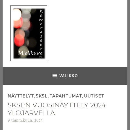
Hyppää
sisältöön
Kameraseura Mielikuva
VALIKKO
,
,
,
NÄYTTELYT
SKSL
TAPAHTUMAT
UUTISET
SKSL:N VUOSINÄYTTELY 2024
YLÖJÄRVELLÄ
9 tammikuun, 2024
a
d