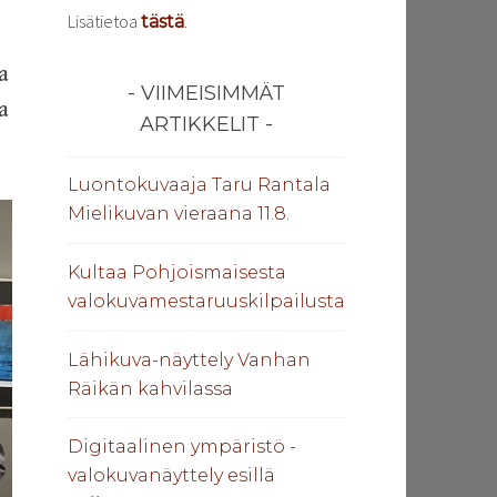
Lisätietoa
.
tästä
a
VIIMEISIMMÄT
a
ARTIKKELIT
Luontokuvaaja Taru Rantala
Mielikuvan vieraana 11.8.
Kultaa Pohjoismaisesta
valokuvamestaruuskilpailusta
Lähikuva-näyttely Vanhan
Räikän kahvilassa
Digitaalinen ympäristö -
valokuvanäyttely esillä