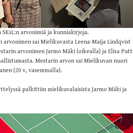
in SKsL:n arvonimiä ja kunniakirjoja.
 arvonimen sai Mielikuvasta Leena-Maija Lindqvist
starin arvonimen Jarmo Mäki (oikealla) ja Elisa Putti
sallistumasta. Mestarin arvon sai Mielikuvan nuori
anen (20 v, vasemmalla).
ttelyssä palkittiin mielikuvalaisista Jarmo Mäki ja