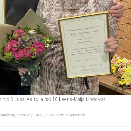
n:o 9 Jussi Aalto ja n:o 10 Leena-Maija Lindqvist
nniakirja
,
näyttely
,
SKsL
,
SKsL:n vuosinäyttely