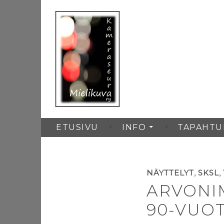
Hyppää
sisältöön
Kameraseura Miel
ETUSIVU
INFO
TAPAHTU
,
,
NÄYTTELYT
SKSL
ARVONIM
90-VUOT