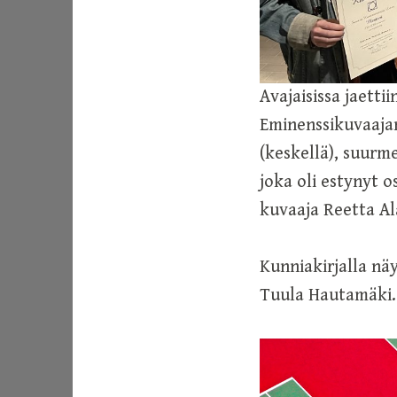
Avajaisissa jaetti
Eminenssikuvaajan
(keskellä), suurme
joka oli estynyt o
kuvaaja Reetta Al
Kunniakirjalla näy
Tuula Hautamäki.