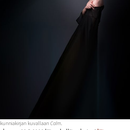
 kunniakirjan kuvallaan
Calm
.