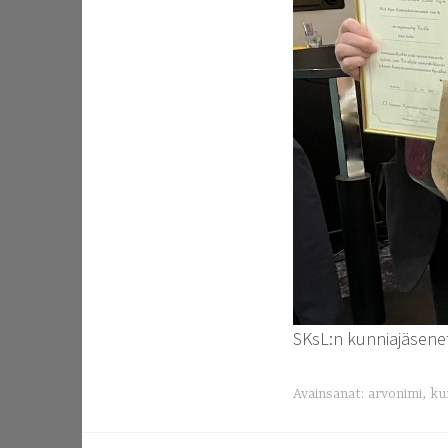
SKsL:n kunniajäsenet 
Avainsanat:
arvonimi
,
ku