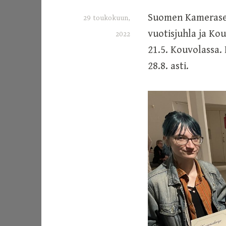
Suomen Kameraseur
29 toukokuun,
vuotisjuhla ja Ko
2022
21.5. Kouvolassa.
a
28.8. asti.
d
m
i
n