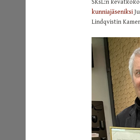
SKsL:n kevätkokou
kunniajäseniksi
Ju
Lindqvistin Kamer