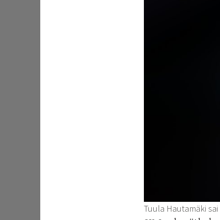
Tuula Hautamäki sai