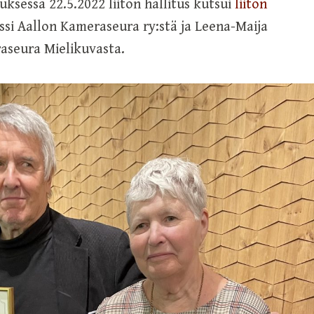
ksessa 22.5.2022 liiton hallitus kutsui
liiton
ssi Aallon Kameraseura ry:stä ja Leena-Maija
aseura Mielikuvasta.