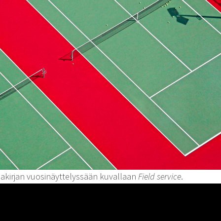
iakirjan vuosinäyttelyssään kuvallaan
Field service
.