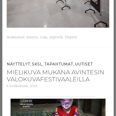
Avainsanat:
Avintes
,
Leija
,
näyttely
,
Ylöjärvi
,
,
,
NÄYTTELYT
SKSL
TAPAHTUMAT
UUTISET
MIELIKUVA MUKANA AVINTESIN
VALOKUVAFESTIVAALEILLA
4 toukokuun, 2025
a
d
m
i
n