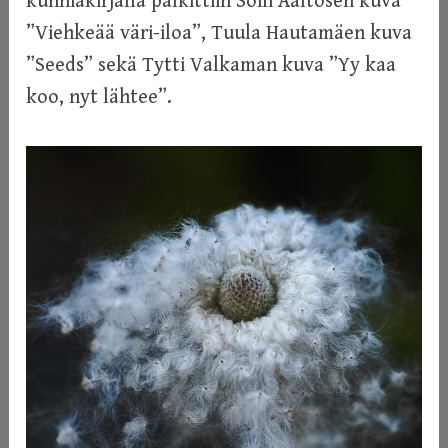
kunniakirjalla palkittiin Soili Aaltosen kuva
”Viehkeää väri-iloa”, Tuula Hautamäen kuva
”Seeds” sekä Tytti Valkaman kuva ”Yy kaa
koo, nyt lähtee”.