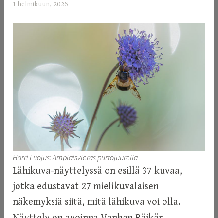
1 helmikuun, 2026
a
d
m
i
n
Harri Luojus: Ampiaisvieras purtojuurella
Lähikuva-näyttelyssä on esillä 37 kuvaa,
jotka edustavat 27 mielikuvalaisen
näkemyksiä siitä, mitä lähikuva voi olla.
Näyttely on avoinna Vanhan Räikän