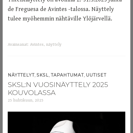
de Freguesa de Avintes -talossa. Näyttely
tulee myöhemmin nähtäville Ylöjärvellä.
Avainsanat:
Avintes
,
näyttely
,
,
,
NÄYTTELYT
SKSL
TAPAHTUMAT
UUTISET
SKSL:N VUOSINÄYTTELY 2025
KOUVOLASSA
25 huhtikuun, 2025
a
d
m
i
n