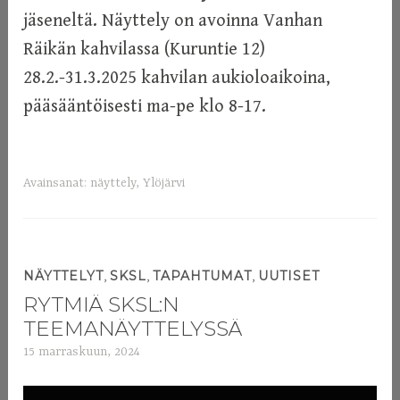
jäseneltä. Näyttely on avoinna Vanhan
Räikän kahvilassa (Kuruntie 12)
28.2.-31.3.2025 kahvilan aukioloaikoina,
pääsääntöisesti ma-pe klo 8-17.
Avainsanat:
näyttely
,
Ylöjärvi
,
,
,
NÄYTTELYT
SKSL
TAPAHTUMAT
UUTISET
RYTMIÄ SKSL:N
TEEMANÄYTTELYSSÄ
15 marraskuun, 2024
a
d
m