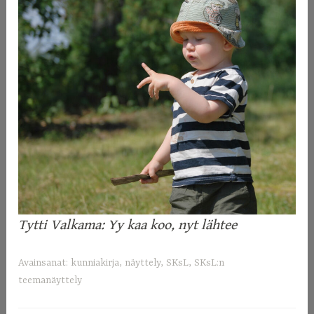
Tytti Valkama: Yy kaa koo, nyt lähtee
Avainsanat:
kunniakirja
,
näyttely
,
SKsL
,
SKsL:n
teemanäyttely