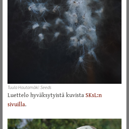
Tuula Hautamäki: Seeds
Luettelo hyväksytyistä kuvista
SKsL:n
sivuilla
.