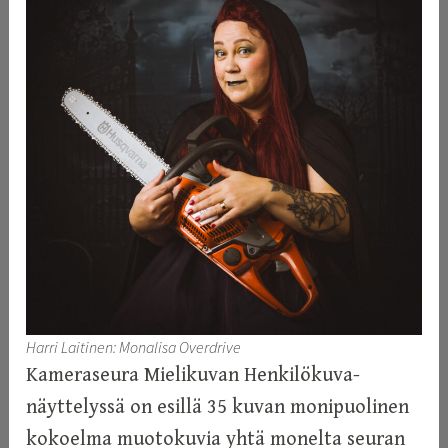
n
Harri Laitinen: Monalisa Overdrive
Kameraseura Mielikuvan Henkilökuva-
näyttelyssä on esillä 35 kuvan monipuolinen
kokoelma muotokuvia yhtä monelta seuran