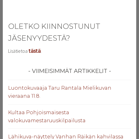
SELAUS
OLETKO KIINNOSTUNUT
JÄSENYYDESTÄ?
Lisätietoa
.
tästä
VIIMEISIMMÄT ARTIKKELIT
Luontokuvaaja Taru Rantala Mielikuvan
vieraana 11.8.
Kultaa Pohjoismaisesta
valokuvamestaruuskilpailusta
Lähikuva-näyttely Vanhan Räikän kahvilassa