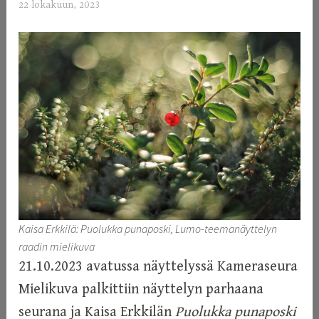
22 lokakuun, 2023
a
d
m
i
n
Kaisa Erkkilä: Puolukka punaposki, Lumo-teemanäyttelyn
raadin mielikuva
21.10.2023 avatussa näyttelyssä Kameraseura
Mielikuva palkittiin näyttelyn parhaana
seurana ja Kaisa Erkkilän
Puolukka punaposki