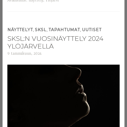
Avainsanat:
näyttely
,
Ylöjärvi
,
,
,
NÄYTTELYT
SKSL
TAPAHTUMAT
UUTISET
SKSL:N VUOSINÄYTTELY 2024
YLÖJÄRVELLÄ
9 tammikuun, 2024
a
d
m
i
n