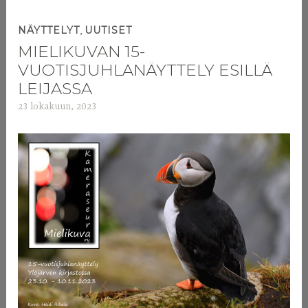
,
NÄYTTELYT
UUTISET
MIELIKUVAN 15-
VUOTISJUHLANÄYTTELY ESILLÄ
LEIJASSA
23 lokakuun, 2023
a
d
m
i
n