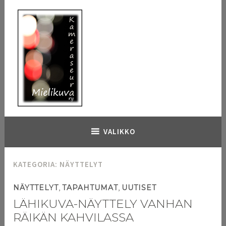
Hyppää
sisältöön
Kameraseura Mielikuva
VALIKKO
KATEGORIA:
NÄYTTELYT
,
,
NÄYTTELYT
TAPAHTUMAT
UUTISET
LÄHIKUVA-NÄYTTELY VANHAN
RÄIKÄN KAHVILASSA