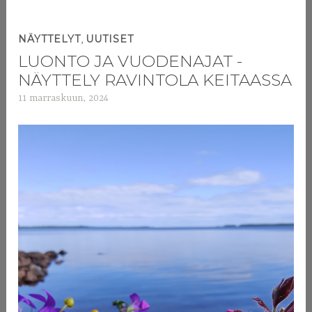
,
NÄYTTELYT
UUTISET
LUONTO JA VUODENAJAT -
NÄYTTELY RAVINTOLA KEITAASSA
11 marraskuun, 2024
a
d
m
i
n