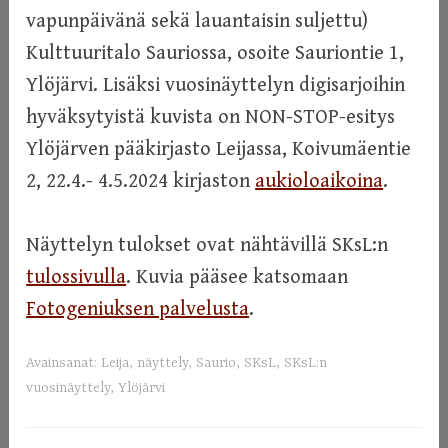
vapunpäivänä sekä lauantaisin suljettu)
Kulttuuritalo Sauriossa, osoite Sauriontie 1,
Ylöjärvi. Lisäksi vuosinäyttelyn digisarjoihin
hyväksytyistä kuvista on NON-STOP-esitys
Ylöjärven pääkirjasto Leijassa, Koivumäentie
2, 22.4.- 4.5.2024 kirjaston
aukioloaikoina
.
Näyttelyn tulokset ovat nähtävillä SKsL:n
tulossivulla
. Kuvia pääsee katsomaan
Fotogeniuksen palvelusta
.
Avainsanat:
Leija
,
näyttely
,
Saurio
,
SKsL
,
SKsL:n
vuosinäyttely
,
Ylöjärvi