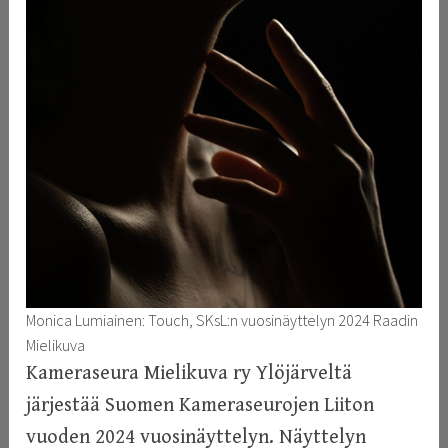
Monica Lumiainen: Touch, SKsL:n vuosinäyttelyn 2024 Raadin
Mielikuva
Kameraseura Mielikuva ry Ylöjärveltä
järjestää Suomen Kameraseurojen Liiton
vuoden 2024 vuosinäyttelyn. Näyttelyn