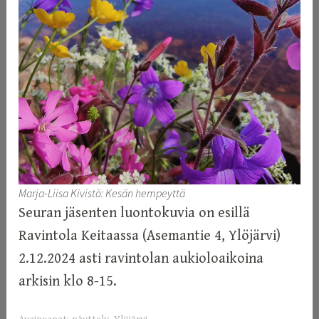
Marja-Liisa Kivistö: Kesän hempeyttä
Seuran jäsenten luontokuvia on esillä
Ravintola Keitaassa (Asemantie 4, Ylöjärvi)
2.12.2024 asti ravintolan aukioloaikoina
arkisin klo 8-15.