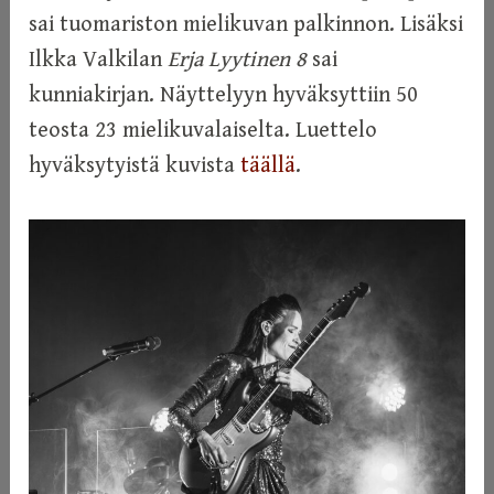
sai tuomariston mielikuvan palkinnon. Lisäksi
Ilkka Valkilan
Erja Lyytinen 8
sai
kunniakirjan. Näyttelyyn hyväksyttiin 50
teosta 23 mielikuvalaiselta. Luettelo
hyväksytyistä kuvista
täällä
.