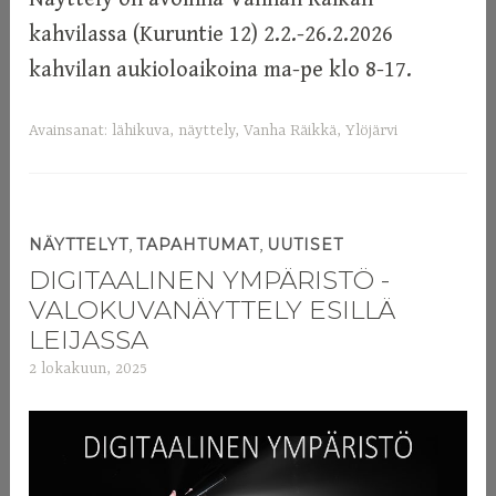
kahvilassa (Kuruntie 12) 2.2.-26.2.2026
kahvilan aukioloaikoina ma-pe klo 8-17.
Avainsanat:
lähikuva
,
näyttely
,
Vanha Räikkä
,
Ylöjärvi
,
,
NÄYTTELYT
TAPAHTUMAT
UUTISET
DIGITAALINEN YMPÄRISTÖ -
VALOKUVANÄYTTELY ESILLÄ
LEIJASSA
2 lokakuun, 2025
a
d
m
i
n