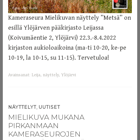
Kameraseura Mielikuvan näyttely ”Metsä” on
esillä Ylöjärven pääkirjasto Leijassa
(Koivumäentie 2, Ylöjärvi) 22.3.-8.4.2022
kirjaston aukioloaikoina (ma-ti 10-20, ke-pe
10-19, la 10-15, su 11-15). Tervetuloa!
Avainsanat:
Leija
,
näyttely
,
Ylöjärvi
,
NÄYTTELYT
UUTISET
MIELIKUVA MUKANA
PIRKANMAAN
KAMERASEUROJEN