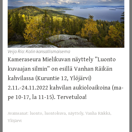
Veijo Rio: Kolin kansallismaisema
Kameraseura Mielikuvan näyttely ”Luonto
kuvaajan silmin” on esillä Vanhan Räikän
kahvilassa (Kuruntie 12, Ylöjärvi)
2.11.-24.11.2022 kahvilan aukioloaikoina (ma-
pe 10-17, la 11-15). Tervetuloa!
Avainsanat:
luonto
,
luontokuva
,
näyttely
,
Vanha Räikkä
,
Ylöjärvi