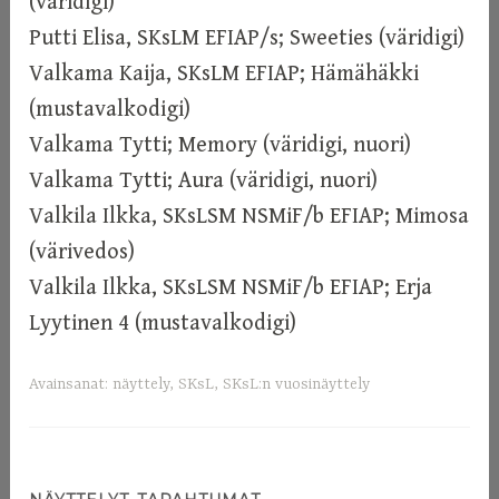
(väridigi)
Putti Elisa, SKsLM EFIAP/s; Sweeties (väridigi)
Valkama Kaija, SKsLM EFIAP; Hämähäkki
(mustavalkodigi)
Valkama Tytti; Memory (väridigi, nuori)
Valkama Tytti; Aura (väridigi, nuori)
Valkila Ilkka, SKsLSM NSMiF/b EFIAP; Mimosa
(värivedos)
Valkila Ilkka, SKsLSM NSMiF/b EFIAP; Erja
Lyytinen 4 (mustavalkodigi)
Avainsanat:
näyttely
,
SKsL
,
SKsL:n vuosinäyttely
,