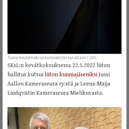
Tuula Hautamäki sai kunniakirjan kuvallaan
Calm
.
SKsL:n kevätkokouksessa 22.5.2022 liiton
hallitus kutsui
liiton kunniajäseniksi
Jussi
Aallon Kameraseura ry:stä ja Leena-Maija
Lindqvistin Kameraseura Mielikuvasta.