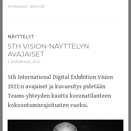
Avainsanat:
näyttely
NÄYTTELYT
5TH VISION-NÄYTTELYN
AVAJAISET
4 huhtikuun, 2021
a
d
m
5th International Digital Exhibition Vision
i
2021:n avajaiset ja kuvaesitys pidetään
n
Teams-yhteyden kautta koronatilanteen
kokoontumisrajoitusten vuoksi.