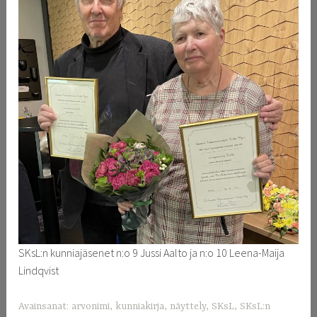
SKsL:n kunniajäsenet n:o 9 Jussi Aalto ja n:o 10 Leena-Maija
Lindqvist
Avainsanat:
arvonimi
,
kunniakirja
,
näyttely
,
SKsL
,
SKsL:n