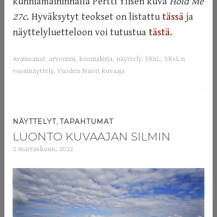
kunniamaininnalla Pertti Ylisen kuva
Hold Me
27c
. Hyväksytyt teokset on listattu
tässä
ja
näyttelyluetteloon voi tutustua
tästä
.
Avainsanat:
arvonimi
,
kunniakirja
,
näyttely
,
SKsL
,
SKsL:n
vuosinäyttely
,
Vuoden Nuori Kuvaaja
,
NÄYTTELYT
TAPAHTUMAT
LUONTO KUVAAJAN SILMIN
2 marraskuun, 2022
a
d
m
i
n