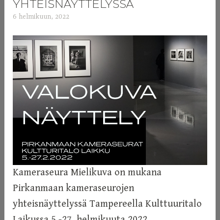
YHTEISNÄYTTELYSSÄ
6 helmikuun, 2022
a
d
m
i
n
Kameraseura Mielikuva on mukana
Pirkanmaan kameraseurojen
yhteisnäyttelyssä Tampereella Kulttuuritalo
Laikussa 5.-27. helmikuuta 2022.