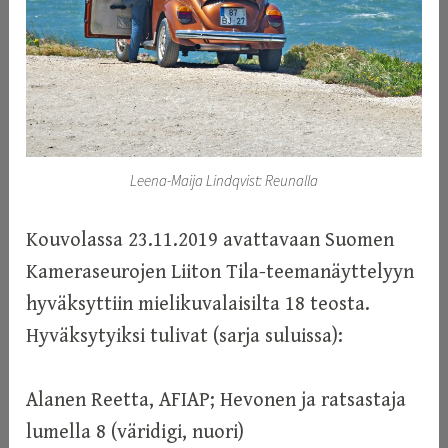
Leena-Maija Lindqvist: Reunalla
Kouvolassa 23.11.2019 avattavaan Suomen
Kameraseurojen Liiton Tila-teemanäyttelyyn
hyväksyttiin mielikuvalaisilta 18 teosta.
Hyväksytyiksi tulivat (sarja suluissa):
Alanen Reetta, AFIAP; Hevonen ja ratsastaja
lumella 8 (väridigi, nuori)