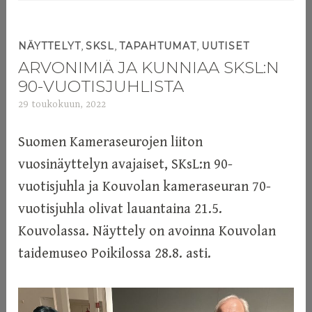
,
,
,
NÄYTTELYT
SKSL
TAPAHTUMAT
UUTISET
ARVONIMIÄ JA KUNNIAA SKSL:N
90-VUOTISJUHLISTA
29 toukokuun, 2022
a
d
m
Suomen Kameraseurojen liiton
i
vuosinäyttelyn avajaiset, SKsL:n 90-
n
vuotisjuhla ja Kouvolan kameraseuran 70-
vuotisjuhla olivat lauantaina 21.5.
Kouvolassa. Näyttely on avoinna Kouvolan
taidemuseo Poikilossa 28.8. asti.