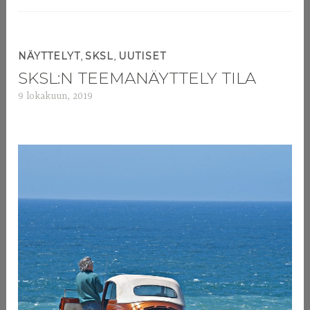
,
,
NÄYTTELYT
SKSL
UUTISET
SKSL:N TEEMANÄYTTELY TILA
9 lokakuun, 2019
a
d
m
i
n