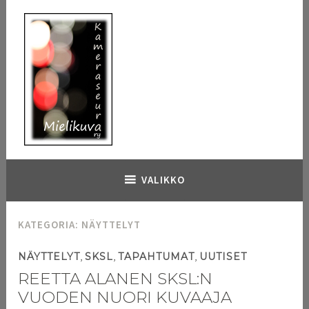
Hyppää
sisältöön
Kameraseura Mielikuva
VALIKKO
KATEGORIA:
NÄYTTELYT
,
,
,
NÄYTTELYT
SKSL
TAPAHTUMAT
UUTISET
REETTA ALANEN SKSL:N
VUODEN NUORI KUVAAJA