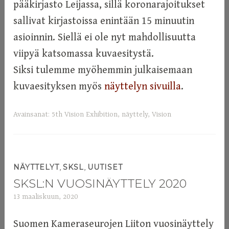
pääkirjasto Leijassa, sillä koronarajoitukset
sallivat kirjastoissa enintään 15 minuutin
asioinnin. Siellä ei ole nyt mahdollisuutta
viipyä katsomassa kuvaesitystä.
Siksi tulemme myöhemmin julkaisemaan
kuvaesityksen myös
näyttelyn sivuilla
.
Avainsanat:
5th Vision Exhibition
,
näyttely
,
Vision
,
,
NÄYTTELYT
SKSL
UUTISET
SKSL:N VUOSINÄYTTELY 2020
13 maaliskuun, 2020
a
d
m
Suomen Kameraseurojen Liiton vuosinäyttely