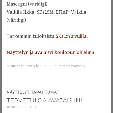
Mascagni (väridigi)
Valkila Ilkka, SKsLSM, EFIAP; Valkila
(väridigi)
Tarkemmin tuloksista
SKsL:n sivuilla
.
Näyttelyn ja avajaisviikonlopun ohjelma
Avainsanat:
näyttely
,
SKsL
,
SKsL:n teemanäyttely
,
NÄYTTELYT
TAPAHTUMAT
TERVETULOA AVAJAISIIN!
10 kesäkuun, 2019
a