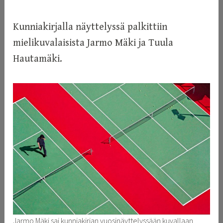
Kunniakirjalla näyttelyssä palkittiin
mielikuvalaisista Jarmo Mäki ja Tuula
Hautamäki.
Jarmo Mäki sai kunniakirjan vuosinäyttelyssään kuvallaan