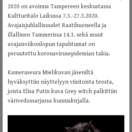
i
2020 on avoinna Tampereen keskustassa
n
Kultturitalo Laikussa 7.3.-27.3.2020.
Avajaisjuhlallisuudet Raatihuoneella ja
illallinen Tammerissa 14.3. sekä muut
avajaisviikonlopun tapahtumat on
peruutettu koronavirusepidemian takia.
Kameraseura Mielikuvan jäseniltä
hyväksyttiin näyttelyyn viisitoista teosta,
joista Elisa Putin kuva Grey witch palkittiin
värivedossarjassa kunniakirjalla.