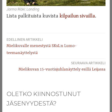
Jarmo Mäki: Landing
Lista palkituista kuvista
kilpailun sivuilla
.
EDELLINEN ARTIKKELI
ARTIKKELIEN
Mielikuvalle menestystä SKsL:n Lumo-
SELAUS
teemanäyttelystä
SEURAAVA ARTIKKELI
Mielikuvan 15-vuotisjuhlanäyttely esillä Leijassa
OLETKO KIINNOSTUNUT
JÄSENYYDESTÄ?