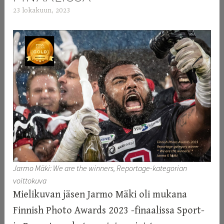
23 lokakuun, 2023
a
d
m
i
n
Jarmo Mäki: We are the winners, Reportage-kategorian
voittokuva
Mielikuvan jäsen Jarmo Mäki oli mukana
Finnish Photo Awards 2023 -finaalissa Sport-