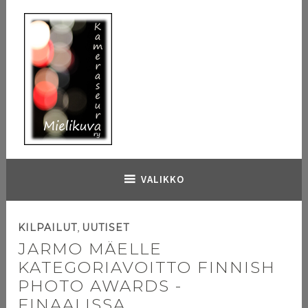
Hyppää
sisältöön
Kameraseura Mielikuva
VALIKKO
,
KILPAILUT
UUTISET
JARMO MÄELLE
KATEGORIAVOITTO FINNISH
PHOTO AWARDS -
FINAALISSA