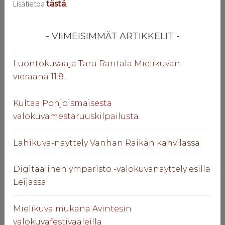
Lisätietoa
.
tästä
VIIMEISIMMÄT ARTIKKELIT
Luontokuvaaja Taru Rantala Mielikuvan
vieraana 11.8.
Kultaa Pohjoismaisesta
valokuvamestaruuskilpailusta
Lähikuva-näyttely Vanhan Räikän kahvilassa
Digitaalinen ympäristö -valokuvanäyttely esillä
Leijassa
Mielikuva mukana Avintesin
valokuvafestivaaleilla