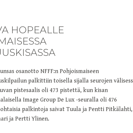
VA HOPEALLE
MAISESSA
USKISASSA
runsas osanotto NFFF:n Pohjoismaiseen
ilpailun palkittiin toisella sijalla seurojen välises
kuvan pistesaalis oli 473 pistettä, kun kisan
alaisella Image Group De Lux -seuralla oli 476
ohtaisia palkintoja saivat Tuula ja Pentti Pitkälahti,
ri ja Pertti Ylinen.