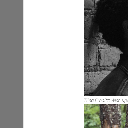
Tiina Erholtz: Wish up