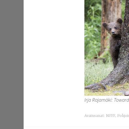
Irja Rajamäki: Toward
Avainsanat:
NFFF
,
Pohjoi