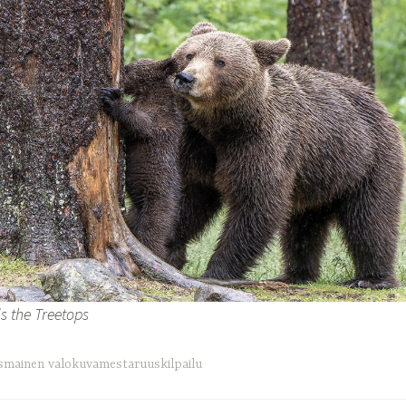
s the Treetops
smainen valokuvamestaruuskilpailu