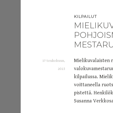
KILPAILUT
MIELIKU
POHJOIS
MESTARU
Mielikuvalaisten 
17 toukokuun,
valokuvamestaruusk
2023
kilpailussa. Mieli
a
voittaneella ruots
d
pistettä. Henkilök
m
Susanna Verkkosaa
i
n