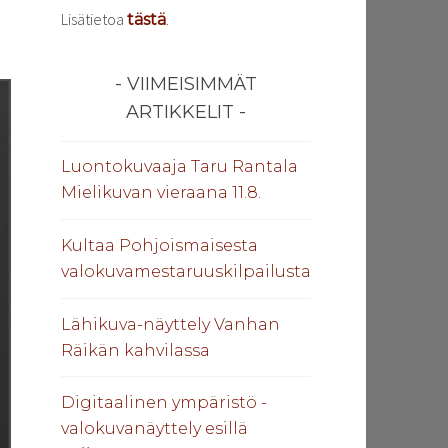
Lisätietoa
.
tästä
VIIMEISIMMÄT
ARTIKKELIT
Luontokuvaaja Taru Rantala
Mielikuvan vieraana 11.8.
Kultaa Pohjoismaisesta
valokuvamestaruuskilpailusta
Lähikuva-näyttely Vanhan
Räikän kahvilassa
Digitaalinen ympäristö -
valokuvanäyttely esillä