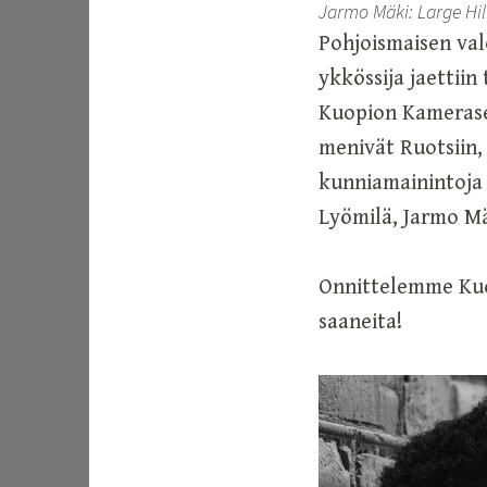
Jarmo Mäki: Large Hi
Pohjoismaisen val
ykkössija jaettii
Kuopion Kamerase
menivät Ruotsiin, 
kunniamainintoja 
Lyömilä, Jarmo Mä
Onnittelemme Kuo
saaneita!