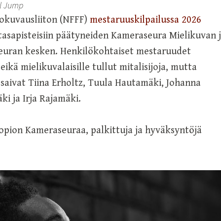
ll Jump
okuvausliiton (NFFF)
mestaruuskilpailussa 2026
n tasapisteisiin päätyneiden Kameraseura Mielikuvan 
uran kesken. Henkilökohtaiset mestaruudet
eikä mielikuvalaisille tullut mitalisijoja, mutta
saivat Tiina Erholtz, Tuula Hautamäki, Johanna
ki ja Irja Rajamäki.
pion Kameraseuraa, palkittuja ja hyväksyntöjä